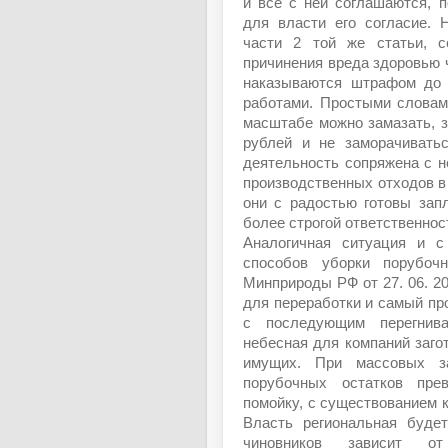
и все с ней соглашаются, 
для власти его согласие. 
части 2 той же статьи, 
причинения вреда здоровью 
наказываются штрафом до 
работами. Простыми словам
масштабе можно замазать, 
рублей и не заморачивать
деятельность сопряжена с 
производственных отходов в
они с радостью готовы зап
более строгой ответственнос
Аналогичная ситуация и с
способов уборки порубоч
Минприроды РФ от 27. 06. 20
для переработки и самый про
с последующим перегнива
небесная для компаний загот
имущих. При массовых за
порубочных остатков пре
помойку, с существованием 
Власть региональная будет
чиновников зависит от 