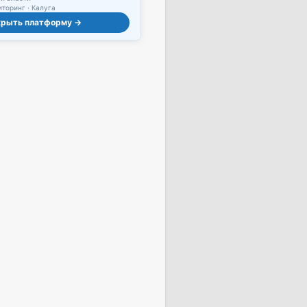
торинг · Калуга
крыть платформу →