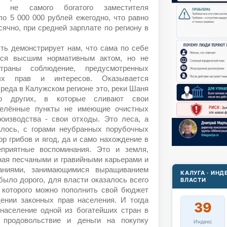
д не самого богатого заместителя
ло 5 000 000 рублей ежегодно, что равно
ячно, при средней зарплате по региону в
ть демонстрирует нам, что сама по себе
тся высшим нормативным актом, но не
траны соблюдение, предусмотренных
ых прав и интересов. Оказывается
реда в Калужском регионе это, реки Шаня
о других, в которые сливают свои
селённые пункты не имеющие очистных
оизводства - свои отходы. Это леса, а
алось, с горами неубранных порубочных
ор грибов и ягод, да и само нахождение в
еприятные воспоминания. Это и земля,
ная песчаными и гравийными карьерами и
паниями, занимающимися выращиванием
КАЛУГА · ИН
было дорого, для власти оказалось всего
ВЛАСТИ
 которого можно пополнить свой бюджет
ении законных прав населения. И тогда
39
 население одной из богатейших стран в
 продовольствие и деньги на покупку
Индекс