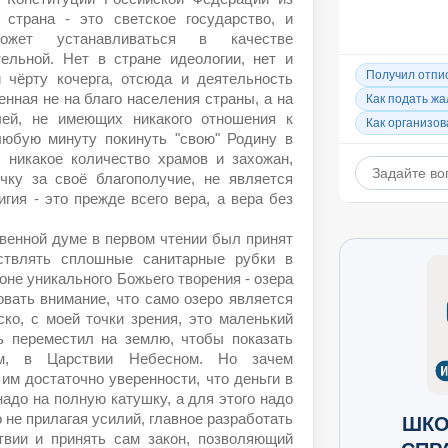
 страна - это светское государство, и
ожет устанавливаться в качестве
тельной. Нет в стране идеологии, нет и
и чёрту кочерга, отсюда и деятельность
енная не на благо населения страны, а на
лей, не имеющих никакого отношения к
любую минуту покинуть "свою" Родину в
 никакое количество храмов и захожан,
чку за своё благополучие, не является
гия - это прежде всего вера, а вера без
венной думе в первом чтении был принят
ствлять сплошные санитарные рубки в
оне уникального Божьего творения - озера
овать внимание, что само озеро является
о, с моей точки зрения, это маленький
дь переместил на землю, чтобы показать
м, в Царствии Небесном. Но зачем
им достаточно уверенности, что деньги в
надо на полную катушку, а для этого надо
о не прилагая усилий, главное разработать
ШКО
ствии и принять сам закон, позволяющий