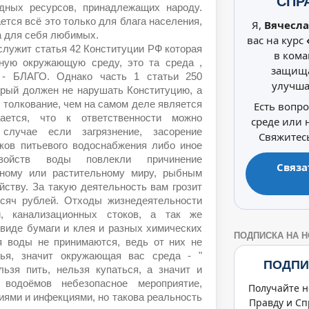
СПР
дных ресурсов, принадлежащих народу.
ется всё это только для блага населения,
Я,
Вячесла
а для себя любимых.
вас на курс
лужит статья 42 Конституции РФ которая
в кома
тную окружающую среду, это та среда ,
защища
 - БЛАГО. Однако часть 1 статьи 250
улучша
орый должен не нарушать Конституцию, а
 толкование, чем на самом деле является
Есть вопр
вается, что к ответственности можно
среде или
лучае если загрязнение, засорение
Свяжитесь
иков питьевого водоснабжения либо иное
войств воды повлекли причинение
Связа
тному или растительному миру, рыбным
йству. За такую деятельность вам грозит
сяч рублей. Отходы жизнедеятельности
, канализационных стоков, а так же
виде бумаги и клея и разных химических
ПОДПИСКА НА 
ия воды не принимаются, ведь от них не
ья, значит окружающая вас среда - "
ПОДПИ
зя пить, нельзя купаться, а значит и
 водоёмов небезопасное мероприятие,
Получайте н
иями и инфекциями, но такова реальность
Правду и Сп