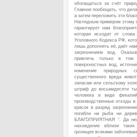
обогащаться за счёт приро
Главное пообещать, что дела
а затем переложить эти благ
Наглядным примером этому с
гарантирует нам благоприя
которая исходит от слова
Уголовного Кодекса РФ, кот
лишь дополнять её, даёт нам
загрязнением вод. Оказы
привлечь только в том с
поверхностных вод, источн
изменение природных с
существенного вреда живо
запасам или сельскому хозя
штраф до восьмидесяти ты
человека в виде фекалий
производственные отходы в 
красок в разряд загрязнен
погибли ни рыба ни дерев
БЛАГОПРИЯТНАЯ ". Да нель
нахождение вблизи таких
грозящее всякими заболеван