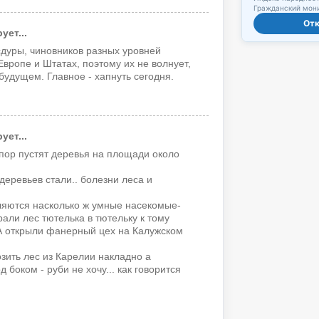
Гражданский мони
От
ет...
сдуры, чиновников разных уровней
вропе и Штатах, поэтому их не волнует,
 будущем. Главное - хапнуть сегодня.
ет...
пор пустят деревья на площади около
еревьев стали.. болезни леса и
ляются насколько ж умные насекомые-
али лес тютелька в тютельку к тому
А открыли фанерный цех на Калужском
озить лес из Карелии накладно а
д боком - руби не хочу... как говорится