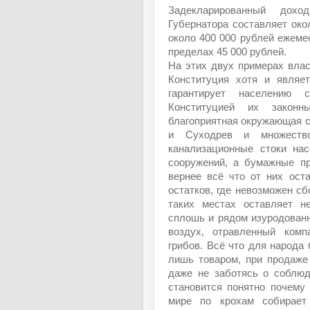
Задекларированный дохо
Губернатора составляет око
около 400 000 рублей ежемес
пределах 45 000 рублей.
На этих двух примерах влас
Конституция хотя и являе
гарантирует населению с
Конституцией их законн
благоприятная окружающая с
и Суходрев и множеств
канализационные стоки на
сооружений, а бумажные пр
вернее всё что от них ост
остатков, где невозможен сб
таких местах оставляет н
сплошь и рядом изуродован
воздух, отравленный ком
грибов. Всё что для народа 
лишь товаром, при продаже
даже не заботясь о соблюд
становится понятно почему
мире по крохам собирает