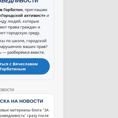
АВЕДЛИВОСТИ
в Горбатин
, приглашаю
«Городской активист»
и
нду людей, которые
ют права граждан и
ют городскую среду.
осы по школе, городской
 нарушению ваших прав?
 — разберёмся вместе.
ться с Вячеславом
Горбатиным
НОВОСТИ
СКА НА НОВОСТИ
овые материалы блога "ЗА
раведливость" сразу после