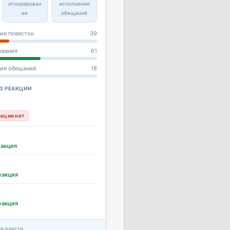
игнорирован
исполнения
ия
обещаний
ия повесток
39
ования
61
ния обещаний
18
З РЕАКЦИИ
акции нет
еакция
еакция
еакция
и власти