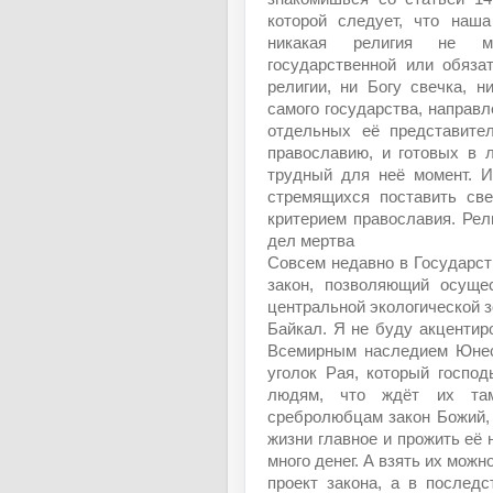
которой следует, что наша
никакая религия не м
государственной или обяза
религии, ни Богу свечка, н
самого государства, направл
отдельных её представите
православию, и готовых в 
трудный для неё момент. И
стремящихся поставить све
критерием православия. Рели
дел мертва
Совсем недавно в Государст
закон, позволяющий осуще
центральной экологической з
Байкал. Я не буду акцентир
Всемирным наследием Юнеск
уголок Рая, который госпо
людям, что ждёт их та
сребролюбцам закон Божий, 
жизни главное и прожить её 
много денег. А взять их можн
проект закона, а в послед