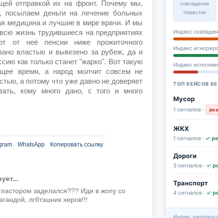
щей отправкой их на фронт. Почему мы,
совпадения
повесток
, посылаем деньги на лечение больных
ая медицина и лучшие в мире врачи. И мы
Индекс совпаден
 всю жизнь трудившиеся на предприятиях
ют от неё пенсии ниже прожиточного
Индекс игнорир
вано властью и вывезено за рубеж, да и
ссию как только станет "жарко". Вот такую
Индекс исполне
щее время, а народ молчит совсем не
астью, а потому что уже давно не доверяет
ТОП КЕЙСОВ БЕ
ать, кому много дано, с того и много
Мусор
1 сигналов ·
ре
ЖКХ
1 сигналов ·
✓ р
gram
WhatsApp
Копировать ссылку
Дороги
3 сигналов ·
✓ р
ет...
Транспорт
 пастором заделался??? Иди в жопу со
4 сигналов ·
✓ р
гандой, лгбтэшник херов!!!
Индекс народност