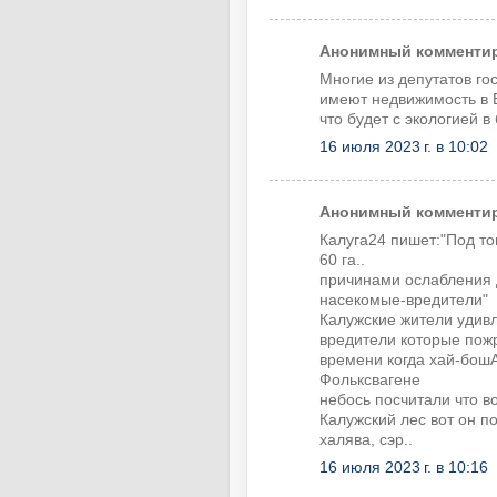
Анонимный комментиру
Многие из депутатов го
имеют недвижимость в Е
что будет с экологией в
16 июля 2023 г. в 10:02
Анонимный комментиру
Калуга24 пишет:"Под то
60 га..
причинами ослабления д
насекомые-вредители"
Калужские жители удив
вредители которые пожр
времени когда хай-бош
Фольксвагене
небось посчитали что в
Калужский лес вот он по
халява, сэр..
16 июля 2023 г. в 10:16