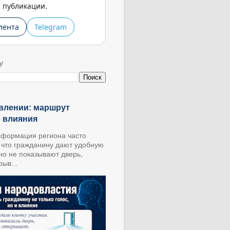
публикации.
лента
Telegram
У
влении: маршрут
о влияния
формация региона часто
, что гражданину дают удобную
 но не показывают дверь,
ыв...