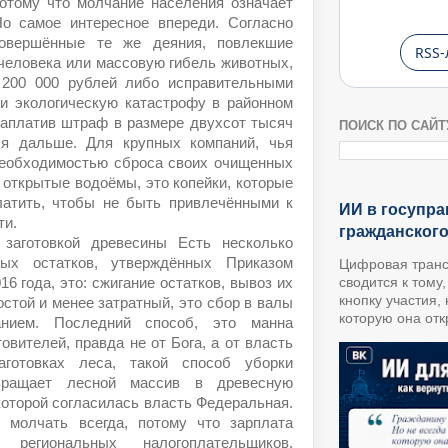
потому что молчание населения означает
Но самое интересное впереди. Согласно
совершённые те же деяния, повлекшие
RSS-
человека или массовую гибель животных,
200 000 рублей либо исправительными
и экологическую катастрофу в районном
заплатив штраф в размере двухсот тысяч
ПОИСК ПО САЙТ
ся дальше. Для крупных компаний, чья
необходимостью сброса своих очищенных
 открытые водоёмы, это копейки, которые
латить, чтобы не быть привлечёнными к
ИИ в госупра
ти.
гражданског
 заготовкой древесины Есть несколько
ных остатков, утверждённых Приказом
Цифровая транс
16 года, это: сжигание остатков, вывоз их
сводится к тому
кнопку участия,
стой и менее затратный, это сбор в валы
которую она откр
нием. Последний способ, это манна
овителей, правда не от Бога, а от власть
готовках леса, такой способ уборки
вращает лесной массив в древесную
которой согласилась власть Федеральная.
 молчать всегда, потому что зарплата
региональных налогоплательщиков.