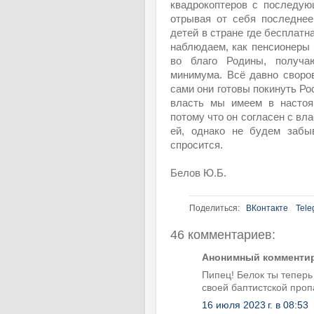
квадрокоптеров с последую
отрывая от себя последнее
детей в стране где бесплатн
наблюдаем, как пенсионеры
во благо Родины, получа
минимума. Всё давно своро
сами они готовы покинуть Ро
власть мы имеем в настоя
потому что он согласен с вл
ей, однако не будем забыв
спросится.
Белов Ю.Б.
Поделиться:
ВКонтакте
Tele
46 комментариев:
Анонимный комментиру
Пипец! Белок ты теперь
своей баптистской пропа
16 июля 2023 г. в 08:53