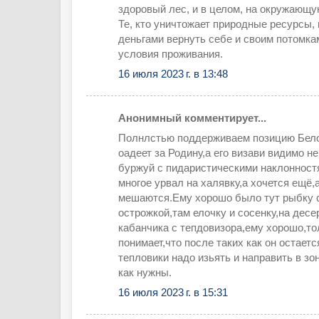
здоровый лес, и в целом, на окружающу
Те, кто уничтожает природные ресурсы, 
деньгами вернуть себе и своим потомк
условия проживания.
16 июля 2023 г. в 13:48
Анонимный комментирует...
Полнлстью поддерживаем позицию Бело
оадеет за Родину,а его визави видимо 
буржуй с пидаристическими наклонност
многое урвал на халявку,а хочется ещё,
мешаются.Ему хорошо было тут рыбку с
острожкой,там елочку и сосенку,на десе
кабанчика с тепдовизора,ему хорошо,то
понимает,что после таких как он остает
тепловики надо изьять и направить в зо
как нужны.
16 июля 2023 г. в 15:31