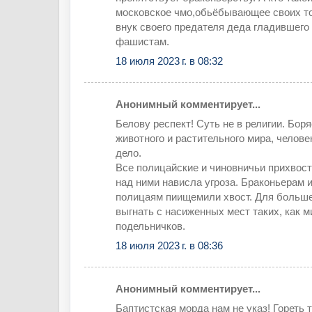
московское чмо,обьёбывающее своих т
внук своего предателя деда гладившего
фашистам.
18 июля 2023 г. в 08:32
Анонимный комментирует...
Белову респект! Суть не в религии. Бор
животного и растительного мира, челове
дело.
Все полицайские и чиновничьи прихвост
над ними нависла угроза. Браконьерам
полицаям пиищемили хвост. Для больш
выгнать с насиженных мест таких, как м
подельничков.
18 июля 2023 г. в 08:36
Анонимный комментирует...
Баптистская морда нам не указ! Гореть 