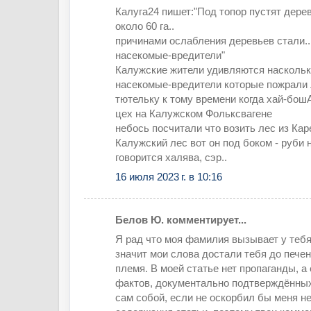
Калуга24 пишет:"Под топор пустят дере
около 60 га..
причинами ослабления деревьев стали..
насекомые-вредители"
Калужские жители удивляются насколь
насекомые-вредители которые пожрали 
тютельку к тому времени когда хай-бо
цех на Калужском Фольксвагене
небось посчитали что возить лес из Кар
Калужский лес вот он под боком - руби не
говорится халява, сэр..
16 июля 2023 г. в 10:16
Белов Ю. комментирует...
Я рад что моя фамилия вызывает у тебя
значит мои слова достали тебя до пече
племя. В моей статье нет пропаганды, а
фактов, документально подтверждённых
сам собой, если не оскорбил бы меня н