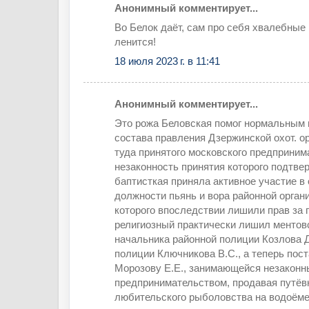
Анонимный комментирует...
Во Белок даёт, сам про себя хвалебные
ленится!
18 июля 2023 г. в 11:41
Анонимный комментирует...
Это рожа Беловская помог нормальным 
состава правления Дзержинской охот. о
туда принятого московского предприним
незаконность принятия которого подтвер
баптисткая приняла активное участие в
должности пьянь и вора районной орган
которого впоследствии лишили прав за п
религиозный практически лишил ментовс
начальника районной полиции Козлова Д
полиции Ключникова В.С., а теперь пос
Морозову Е.Е., занимающейся незакон
предпринимательством, продавая путёв
любительского рыболовства на водоём