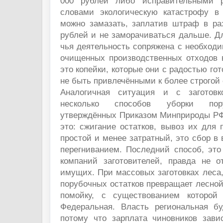
000 рублей либо исправительными 
словами экологическую катастрофу в
можно замазать, заплатив штраф в ра
рублей и не заморачиваться дальше. Д
чья деятельность сопряжена с необход
очищенных производственных отходов 
это копейки, которые они с радостью го
не быть привлечёнными к более строгой 
Аналогичная ситуация и с заготов
несколько способов уборки пору
утверждённых Приказом Минприроды РФ о
это: сжигание остатков, вывоз их для
простой и менее затратный, это сбор 
перегниванием. Последний способ, это
компаний заготовителей, правда не о
имущих. При массовых заготовках леса,
порубочных остатков превращает лесно
помойку, с существованием которой 
Федеральная. Власть региональная бу
потому что зарплата чиновников зави