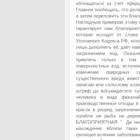
обогащаться за счёт приро
Главное пообещать, что дела
а затем переложить эти благ
Наглядным примером этому с
гарантирует нам благоприя
которая исходит от слова
Уголовного Кодекса РФ, кот
лишь дополнять её, даёт нам
загрязнением вод. Оказы
привлечь только в том с
поверхностных вод, источн
изменение природных с
существенного вреда живо
запасам или сельскому хозя
штраф до восьмидесяти ты
человека в виде фекалий
производственные отходы в 
красок в разряд загрязнен
погибли ни рыба ни дерев
БЛАГОПРИЯТНАЯ ". Да нель
нахождение вблизи таких
грозящее всякими заболеван