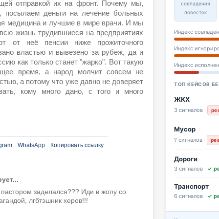
щей отправкой их на фронт. Почему мы,
совпадения
повесток
, посылаем деньги на лечение больных
ая медицина и лучшие в мире врачи. И мы
Индекс совпаден
 всю жизнь трудившиеся на предприятиях
ют от неё пенсии ниже прожиточного
Индекс игнорир
вано властью и вывезено за рубеж, да и
ссию как только станет "жарко". Вот такую
Индекс исполне
щее время, а народ молчит совсем не
астью, а потому что уже давно не доверяет
ТОП КЕЙСОВ БЕ
ать, кому много дано, с того и много
ЖКХ
3 сигналов ·
ре
Мусор
? сигналов ·
ре
gram
WhatsApp
Копировать ссылку
Дороги
3 сигналов ·
✓ р
ет...
Транспорт
 пастором заделался??? Иди в жопу со
6 сигналов ·
✓ р
гандой, лгбтэшник херов!!!