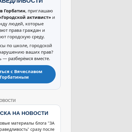
АВЕДЛИВОСТИ
в Горбатин
, приглашаю
«Городской активист»
и
нду людей, которые
ют права граждан и
ют городскую среду.
осы по школе, городской
 нарушению ваших прав?
 — разберёмся вместе.
ться с Вячеславом
Горбатиным
НОВОСТИ
СКА НА НОВОСТИ
овые материалы блога "ЗА
раведливость" сразу после