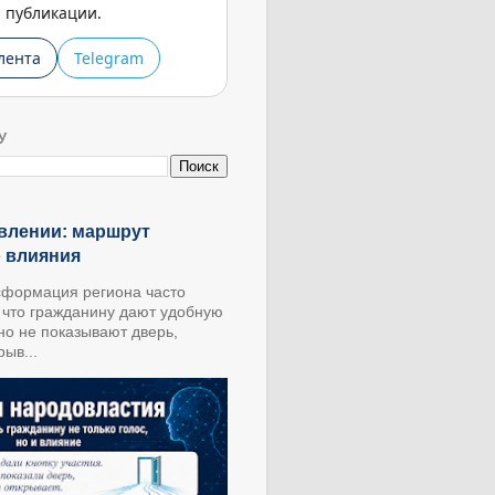
публикации.
лента
Telegram
У
влении: маршрут
о влияния
формация региона часто
, что гражданину дают удобную
 но не показывают дверь,
ыв...