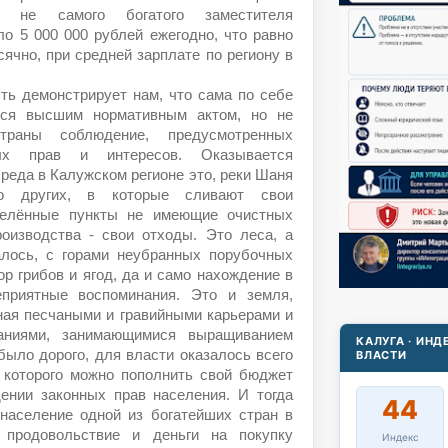
д не самого богатого заместителя
ло 5 000 000 рублей ежегодно, что равно
ячно, при средней зарплате по региону в
ть демонстрирует нам, что сама по себе
тся высшим нормативным актом, но не
траны соблюдение, предусмотренных
ых прав и интересов. Оказывается
реда в Калужском регионе это, реки Шаня
о других, в которые сливают свои
селённые пункты не имеющие очистных
оизводства - свои отходы. Это леса, а
алось, с горами неубранных порубочных
ор грибов и ягод, да и само нахождение в
еприятные воспоминания. Это и земля,
ная песчаными и гравийными карьерами и
паниями, занимающимися выращиванием
КАЛУГА · ИН
было дорого, для власти оказалось всего
ВЛАСТИ
 которого можно пополнить свой бюджет
ении законных прав населения. И тогда
44
 население одной из богатейших стран в
 продовольствие и деньги на покупку
Индекс