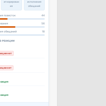
игнорирован
исполнения
ия
обещаний
ия повесток
44
ования
56
ния обещаний
18
З РЕАКЦИИ
акции нет
акции нет
еакция
еакция