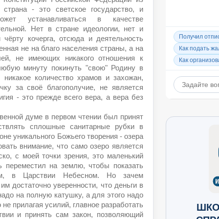
 страна - это светское государство, и
ожет устанавливаться в качестве
тельной. Нет в стране идеологии, нет и
и чёрту кочерга, отсюда и деятельность
енная не на благо населения страны, а на
лей, не имеющих никакого отношения к
любую минуту покинуть "свою" Родину в
 никакое количество храмов и захожан,
чку за своё благополучие, не является
гия - это прежде всего вера, а вера без
венной думе в первом чтении был принят
ствлять сплошные санитарные рубки в
оне уникального Божьего творения - озера
овать внимание, что само озеро является
о, с моей точки зрения, это маленький
дь переместил на землю, чтобы показать
м, в Царствии Небесном. Но зачем
им достаточно уверенности, что деньги в
надо на полную катушку, а для этого надо
о не прилагая усилий, главное разработать
ШКО
ствии и принять сам закон, позволяющий