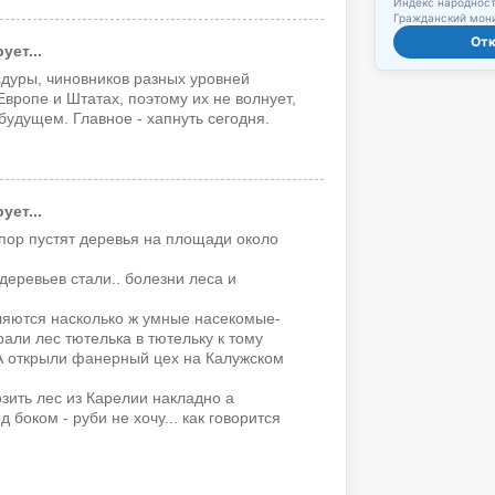
Индекс народност
Гражданский мони
От
ет...
сдуры, чиновников разных уровней
вропе и Штатах, поэтому их не волнует,
 будущем. Главное - хапнуть сегодня.
ет...
пор пустят деревья на площади около
еревьев стали.. болезни леса и
ляются насколько ж умные насекомые-
али лес тютелька в тютельку к тому
А открыли фанерный цех на Калужском
озить лес из Карелии накладно а
д боком - руби не хочу... как говорится