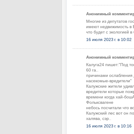
Анонимный комментиру
Многие из депутатов го
имеют недвижимость в Е
что будет с экологией в
16 июля 2023 г. в 10:02
Анонимный комментиру
Калуга24 пишет:"Под то
60 га..
причинами ослабления д
насекомые-вредители"
Калужские жители удив
вредители которые пожр
времени когда хай-бош
Фольксвагене
небось посчитали что в
Калужский лес вот он по
халява, сэр..
16 июля 2023 г. в 10:16