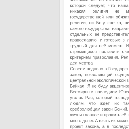
которой следует, что наша
никакая религия не м
государственной или обяза
религии, ни Богу свечка, н
самого государства, направл
отдельных её представите
православию, и готовых в 
трудный для неё момент. И
стремящихся поставить све
критерием православия. Рели
дел мертва
Совсем недавно в Государст
закон, позволяющий осуще
центральной экологической з
Байкал. Я не буду акцентир
Всемирным наследием Юнеск
уголок Рая, который госпо
людям, что ждёт их та
сребролюбцам закон Божий, 
жизни главное и прожить её 
много денег. А взять их можн
проект закона, а в послед