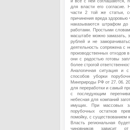
и все с ней соглашаются, 
для власти его согласие. 
части 2 той же статьи, 
причинения вреда здоровью 
наказываются штрафом до 
работами. Простыми словам
масштабе можно замазать, 
рублей и не заморачивать
деятельность сопряжена с 
производственных отходов в
они с радостью готовы зап
более строгой ответственнос
Аналогичная ситуация и с
способов уборки порубоч
Минприроды РФ от 27. 06. 20
для переработки и самый про
с последующим перегнива
небесная для компаний загот
имущих. При массовых за
порубочных остатков пре
помойку, с существованием 
Власть региональная будет
чиновников зависит от 