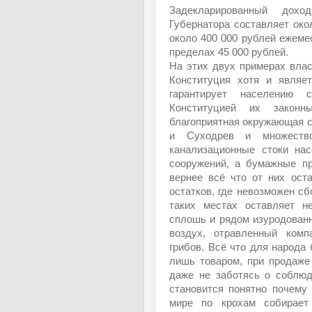
Задекларированный дохо
Губернатора составляет око
около 400 000 рублей ежемес
пределах 45 000 рублей.
На этих двух примерах влас
Конституция хотя и являе
гарантирует населению с
Конституцией их законн
благоприятная окружающая с
и Суходрев и множеств
канализационные стоки на
сооружений, а бумажные пр
вернее всё что от них ост
остатков, где невозможен сб
таких местах оставляет н
сплошь и рядом изуродован
воздух, отравленный ком
грибов. Всё что для народа 
лишь товаром, при продаже
даже не заботясь о соблюд
становится понятно почему
мире по крохам собирает