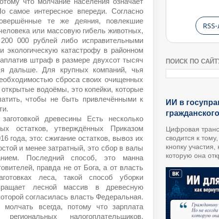
потому что молчание населения означает
Но самое интересное впереди. Согласно
совершённые те же деяния, повлекшие
RSS-
человека или массовую гибель животных,
200 000 рублей либо исправительными
и экологическую катастрофу в районном
заплатив штраф в размере двухсот тысяч
ПОИСК ПО САЙТ
ся дальше. Для крупных компаний, чья
необходимостью сброса своих очищенных
 открытые водоёмы, это копейки, которые
латить, чтобы не быть привлечёнными к
ИИ в госупра
ти.
гражданског
 заготовкой древесины Есть несколько
ных остатков, утверждённых Приказом
Цифровая транс
16 года, это: сжигание остатков, вывоз их
сводится к тому
кнопку участия,
стой и менее затратный, это сбор в валы
которую она откр
нием. Последний способ, это манна
овителей, правда не от Бога, а от власть
готовках леса, такой способ уборки
вращает лесной массив в древесную
которой согласилась власть Федеральная.
 молчать всегда, потому что зарплата
региональных налогоплательщиков.