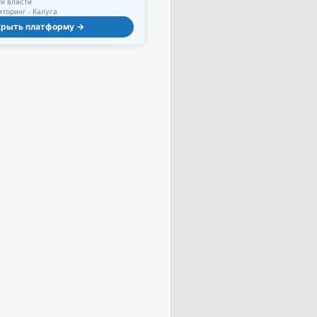
и власти
торинг · Калуга
крыть платформу →