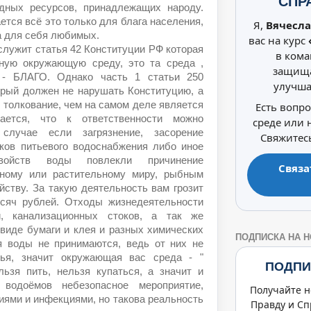
СПР
дных ресурсов, принадлежащих народу.
ется всё это только для блага населения,
Я,
Вячесла
а для себя любимых.
вас на курс
лужит статья 42 Конституции РФ которая
в кома
тную окружающую среду, это та среда ,
защища
 - БЛАГО. Однако часть 1 статьи 250
улучша
орый должен не нарушать Конституцию, а
 толкование, чем на самом деле является
Есть вопр
вается, что к ответственности можно
среде или
лучае если загрязнение, засорение
Свяжитесь
иков питьевого водоснабжения либо иное
войств воды повлекли причинение
Связа
тному или растительному миру, рыбным
йству. За такую деятельность вам грозит
сяч рублей. Отходы жизнедеятельности
, канализационных стоков, а так же
виде бумаги и клея и разных химических
ПОДПИСКА НА 
ия воды не принимаются, ведь от них не
ья, значит окружающая вас среда - "
ПОДПИ
зя пить, нельзя купаться, а значит и
 водоёмов небезопасное мероприятие,
Получайте н
иями и инфекциями, но такова реальность
Правду и Сп