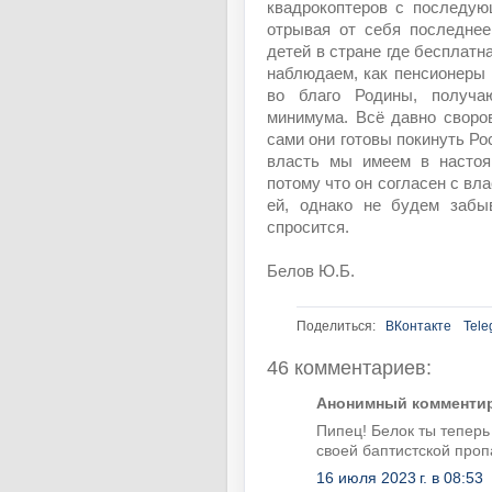
квадрокоптеров с последую
отрывая от себя последнее
детей в стране где бесплатн
наблюдаем, как пенсионеры
во благо Родины, получа
минимума. Всё давно своро
сами они готовы покинуть Ро
власть мы имеем в настоя
потому что он согласен с вл
ей, однако не будем забыв
спросится.
Белов Ю.Б.
Поделиться:
ВКонтакте
Tele
46 комментариев:
Анонимный комментиру
Пипец! Белок ты теперь
своей баптистской пропа
16 июля 2023 г. в 08:53