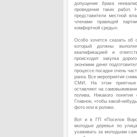
допущение брака неквали
проведения таких работ.
представители местной вл
членами правящей парти
комфортной среды».
Особо хочется сказать об 
который должны выполня
квалификацией и ответс
происходит закупка дорог
экономии денег подготовите
процессе посадки очень час
ранга. Все мероприятия сним
СМИ. На этом приятные
оставляют на самовыживани
полива. Никакого понятия 
Главное, чтобы какой-нибуд
фото или в ролике.
Вот и в ГП «Поселок Вор
молодые деревья по улица
ухаживать за молодыми саже