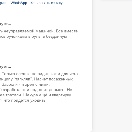
gram
WhatsApp
Копировать ссылку
ет...
ть неуправляемой машиной. Все вместе
сь ручонками в руль, в бездонную
ет...
 Только слепые не видят, как и для чего
нципу "тяп-ляп". Насчет посаженных
 Засохли - и хрен с ними.
 заработают и подгонят деньжат. Не
ев тратили. Шакура ещё и квартирку
л, что придется уходить.