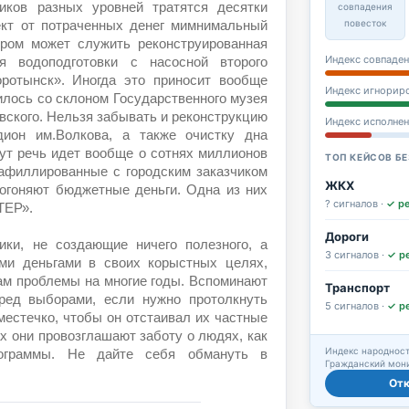
иков разных уровней тратятся десятки
совпадения
повесток
кт от потраченных денег мимнимальный
ром может служить реконструированная
Индекс совпаден
ия водоподготовки с насосной второго
ротынск». Иногда это приносит вообще
Индекс игнорир
илось со склоном Государственного музея
вского. Нельзя забывать и реконструкцию
Индекс исполне
дион им.Волкова, а также очистку дна
ут речь идет вообще о сотнях миллионов
ТОП КЕЙСОВ БЕ
афиллированные с городским заказчиком
ЖКХ
рогоняют бюджетные деньги. Одна из них
? сигналов ·
✓ р
ТЕР».
Дороги
ики, не создающие ничего полезного, а
3 сигналов ·
✓ р
ми деньгами в своих корыстных целях,
ам проблемы на многие годы. Вспоминают
Транспорт
ред выборами, если нужно протолкнуть
5 сигналов ·
✓ р
местечко, чтобы он отстаивал их частные
х они провозглашают заботу о людях, как
Индекс народност
ограммы. Не дайте себя обмануть в
Гражданский мони
От