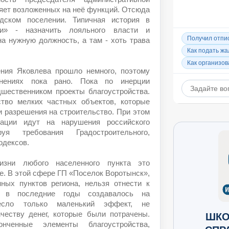
няет возложенных на неё функций. Отсюда
дском поселении. Типичная история в
и» - назначить лояльного власти и
на нужную должность, а там - хоть трава
ния Яковлева прошло немного, поэтому
енениях пока рано. Пока по инерции
шественником проекты благоустройства.
тво мелких частных объектов, которые
и разрешения на строительство. При этом
рации идут на нарушения российского
ируя требования Градостроительного,
кодексов.
зни любого населенного пункта это
е. В этой сфере ГП «Поселок Воротынск»,
ных пунктов региона, нельзя отнести к
о в последние годы создавалось на
есло только маленький эффект, не
честву денег, которые были потрачены.
ШКО
нченные элементы благоустройства,