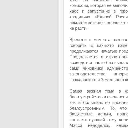
комиссии, которая не выпол
хаос и запустение в горо
традициях «Единой Росси
некомпетентного человечка 
не расти.
Времени с момента назначе
говорить о каких-то изм
продолжаются начатые пред
Продолжается и строительс
возводятся часто без выдач
сами чиновники админист
законодательства, игнор
Гражданского и Земельного 
Самая важная тема в жи
благоустройство и озеленени
как и большинство населен
благоустроенным. То, чт
бюджетные деньги, прин
соответствующий тому коли
Масса недоделок, незако