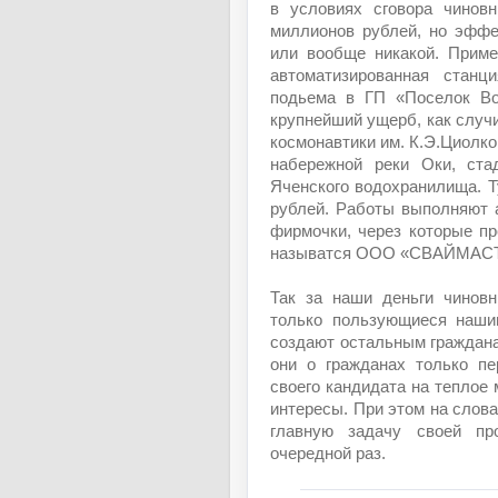
в условиях сговора чиновн
миллионов рублей, но эффе
или вообще никакой. Приме
автоматизированная станц
подьема в ГП «Поселок Во
крупнейший ущерб, как случ
космонавтики им. К.Э.Циолко
набережной реки Оки, ста
Яченского водохранилища. Т
рублей. Работы выполняют 
фирмочки, через которые п
называтся ООО «СВАЙМАС
Так за наши деньги чиновн
только пользующиеся наши
создают остальным граждан
они о гражданах только пе
своего кандидата на теплое 
интересы. При этом на слова
главную задачу своей пр
очередной раз.