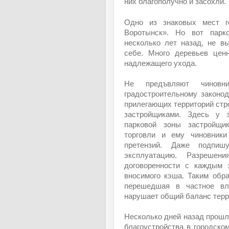
них благополучно и засохли.
Одно из знаковых мест 
Воротынск». Но вот парко
несколько лет назад, не в
себе. Много деревьев цен
надлежащего ухода.
Не предъвляют чиновн
градостроительному законод
прилегающих территорий ст
застройщиками. Здесь у 
парковой зоны застройщи
торговли и ему чиновники
претензий. Даже подпи
эксплуатацию. Разреше
договоренности с каждым 
вносимого кэша. Таким обр
перешедшая в частное вл
нарушает общий баланс терр
Несколько дней назад прошл
благоустройства в городско