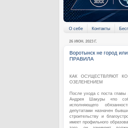
О себе
Контакты
Бес
26 ИЮН. 2023 Г.
Воротынск не город и
ПРАВИЛА
КАК ОСУЩЕСТВЛЯЮТ КО
ОЗЕЛЕНЕНИЕМ
После ухода с поста главы
Андрея Шакуры «по соб
исполняющего обязанно
депутатами назначен бывши
строительству и благоустр
имеет профильного образов
того, он занимает должн