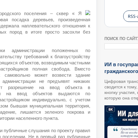
городского поселения – сквер « Я
RSS-
вая посадка деревьев, произведенная
ыдержала наплевательского отношения к
ных пород в итоге просто засохли без
ПОИСК ПО САЙТ
ики администрации положенных по
ательству требований к благоустройству
роящихся объектов, возводимым частными
ИИ в госупра
застройщиков полная свобода. Вместо
гражданског
к самовольно может возвести здание
 администрации не предъявят никаких
Цифровая транс
сводится к тому
шут разрешение на ввод объекта в
кнопку участия,
ния на ввод объектов выдаются по
которую она откр
застройщиком индивидуально, с учетом
азом бывшая муниципальная территория,
адение, лишается зеленого покрова и
итории населенного пункта.
и публичные слушания по проекту правил
м поселении. Не в первый раз публичные