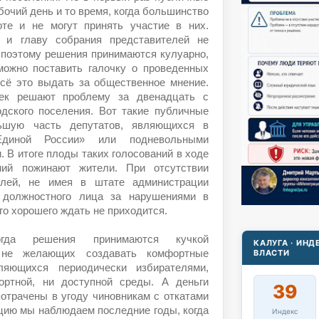
очий день и то время, когда большинство
те и не могут принять участие в них.
в и главу собрания представителей не
 поэтому решения принимаются кулуарно,
ожно поставить галочку о проведенных
сё это выдать за общественное мнение.
век решают проблему за двенадцать с
дского поселения. Вот такие публичные
ьшую часть депутатов, являющихся в
Единой России» или подневольными
В итоге плоды таких голосований в ходе
ний пожинают жители. При отсутствии
елей, не имея в штате администрации
о должностного лица за нарушениями в
го хорошего ждать не приходится.
гда решения принимаются кучкой
КАЛУГА · ИН
ВЛАСТИ
 не желающих создавать комфортные
ляющихся периодически избирателями,
ортной, ни доступной среды. А деньги
39
отрачены в угоду чиновникам с откатами
цию мы наблюдаем последние годы, когда
Индекс