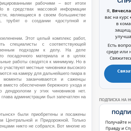
СПР
фицированными рабочими – вот итоги
 Но в средствах массовой информации
Я,
Вячесла
асти, являющиеся в своем большинстве
вас на курс
и, трубят о создании «доступной и
в кома
защища
улучша
озеленении. Этот целый комплекс работ,
ть специалисты с соответствующей
Есть вопр
твенным подходом к делу. На деле
среде или
ого посадочного материала и в целях
Свяжитесь
льные работы сводятся к минимуму. Но в
то участвуют местные чиновники высокого
Связа
аются на камеру для дальнейшего пиара в
 моменты заканчиваются и саженцы
е вместо обеспечения бережного ухода и
о дендрологии у этих чиновников нет.
ь глава администрации был запечатлен на
ПОДПИСКА НА 
ПОДПИ
отынск» были приобретены и посажены
м Центральной и Придорожной. Только
Получайте н
нцами никто не собрался. Вот многие из
Правду и Сп