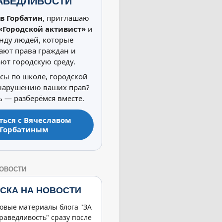
АВЕДЛИВОСТИ
в Горбатин
, приглашаю
«Городской активист»
и
нду людей, которые
ют права граждан и
ют городскую среду.
осы по школе, городской
 нарушению ваших прав?
 — разберёмся вместе.
ться с Вячеславом
Горбатиным
НОВОСТИ
СКА НА НОВОСТИ
овые материалы блога "ЗА
раведливость" сразу после