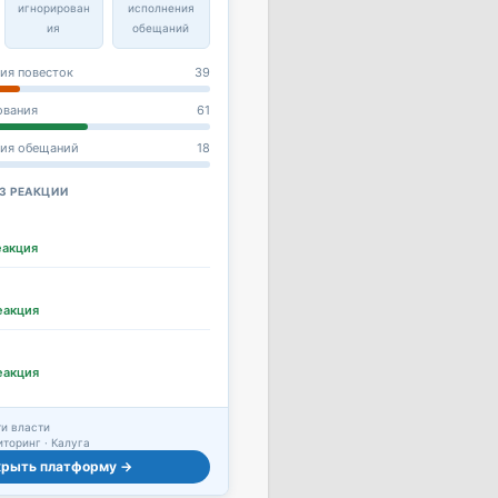
игнорирован
исполнения
ия
обещаний
ия повесток
39
ования
61
ния обещаний
18
З РЕАКЦИИ
еакция
еакция
еакция
и власти
торинг · Калуга
крыть платформу →