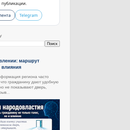
публикации.
лента
Telegram
У
влении: маршрут
о влияния
формация региона часто
, что гражданину дают удобную
 но не показывают дверь,
ыв...